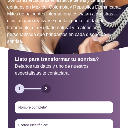
Somos especialistas en estetica dental y carillas
dentales en Mexico, Colombia y Republica Dominicana.
Miles de pacientes internacionales viajan a nuestras
clinicas para realizarse carillas por la calidad del
tratamiento, el resultado natural y la atencion
personalizada que brindamos en cada diseno de
sonrisa.
Carillas dentales sin desgaste
Listo para transformar tu sonrisa?
Dejanos tus datos y uno de nuestros
Resultados en una sola sesion
especialistas te contactara.
Diseno facial personalizado
1
2