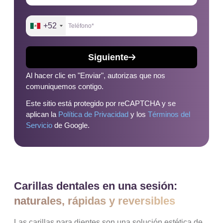
+52
Siguiente
Al hacer clic en "Enviar", autorizas que nos
comuniquemos contigo.
Este sitio está protegido por reCAPTCHA y se
aplican la
Política de Privacidad
y los
Términos del
Servicio
de Google.
Carillas dentales en una sesión:
naturales, rápidas y reversibles
Las carillas para dientes son una solución estética de