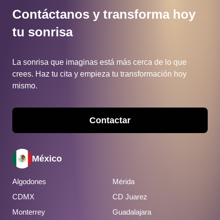
Contáctanos y transforma hoy
tu sonrisa
La sonrisa que imaginas está más cerca de lo que
crees.
Haz tu cita y empieza tu transformación hoy
mismo.
Contactar
México
Algodones
Mérida
CDMX
CD Juarez
Monterrey
Guadalajara