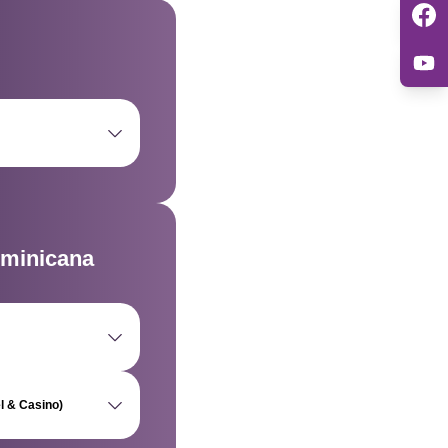
 Medellín, Antioquia,
ominicana
legar
a Cana 23000,
l & Casino)
 Cana 23000, República