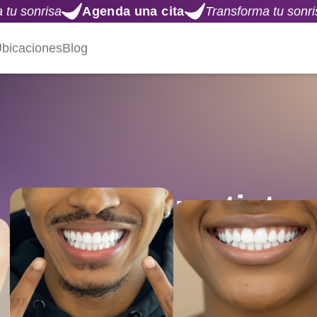
 una cita
Transforma tu sonrisa
Agenda una ci
bicaciones
Blog
Clínicas Amatista:
 Dental en México, C
República Dominican