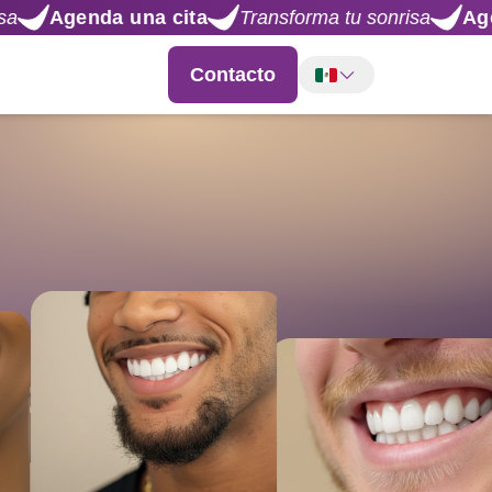
ta
Transforma tu sonrisa
Agenda una cita
Tra
Contacto
olombia y
a