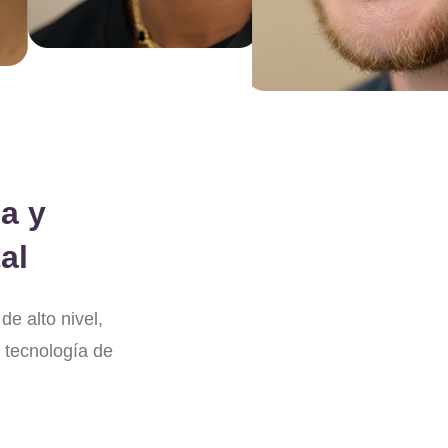
a y
al
de alto nivel,
 tecnología de