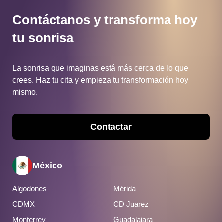
Contáctanos y transforma hoy
tu sonrisa
La sonrisa que imaginas está más cerca de lo que
crees.
Haz tu cita y empieza tu transformación hoy
mismo.
Contactar
México
Algodones
Mérida
CDMX
CD Juarez
Monterrey
Guadalajara