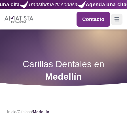
ta
Transforma tu sonrisa
Agenda una cita
Tra
Contacto
Open m
Carillas Dentales en
Medellín
Inicio
/
Clínicas
/
Medellín