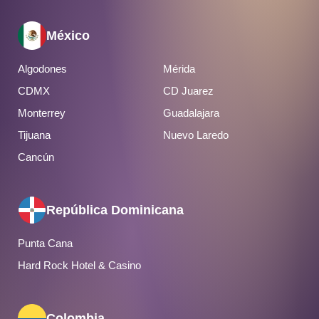
México
Algodones
Mérida
CDMX
CD Juarez
Monterrey
Guadalajara
Tijuana
Nuevo Laredo
Cancún
República Dominicana
Punta Cana
Hard Rock Hotel & Casino
Colombia