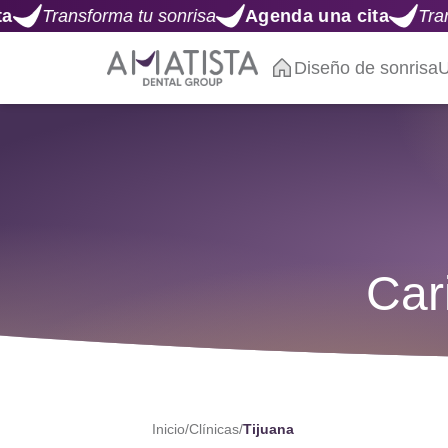
a tu sonrisa
Agenda una cita
Transforma tu son
Diseño de sonrisa
U
Car
Inicio
/
Clínicas
/
Tijuana