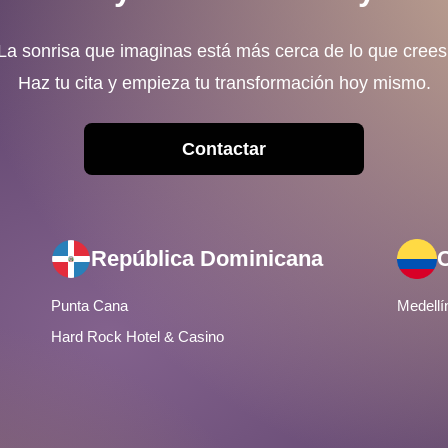
La sonrisa que imaginas está más cerca de lo que crees
Haz tu cita y empieza tu transformación hoy mismo.
Contactar
República Dominicana
Punta Cana
Medellí
Hard Rock Hotel & Casino