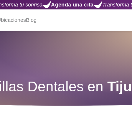
risa
Agenda una cita
Transforma tu sonrisa
A
bicaciones
Blog
illas Dentales en
Tij